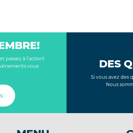
EMBRE!
 passez à l’action!
DES Q
’événements vous
Si vous avez des 
Nous somme
is