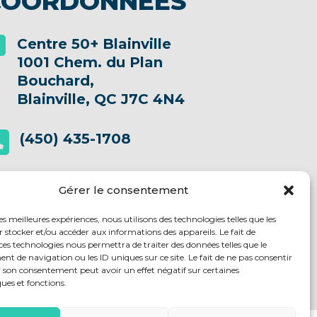
COORDONNÉES
Centre 50+ Blainville

1001 Chem. du Plan
Bouchard,
Blainville, QC J7C 4N4
(450) 435-1708

info@centre50plusblainville.qc.ca

Gérer le consentement
les meilleures expériences, nous utilisons des technologies telles que les
UIVEZ-NOUS SUR
 stocker et/ou accéder aux informations des appareils. Le fait de
ces technologies nous permettra de traiter des données telles que le
 de navigation ou les ID uniques sur ce site. Le fait de ne pas consentir
r son consentement peut avoir un effet négatif sur certaines
ques et fonctions.