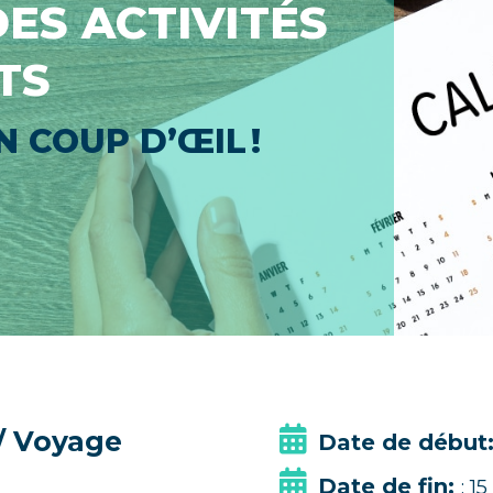
ES ACTIVITÉS
TS
 COUP D’ŒIL !
/
Voyage
Date de début
Date de fin:
: 1