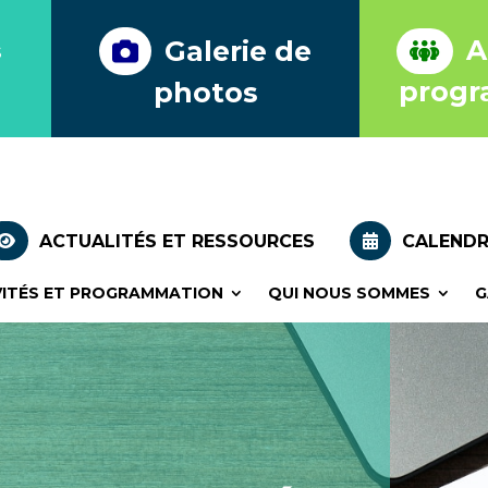
Journal l’ambia
Ac
Galerie de
s
Journal l’ambia
progr
photos
ACTUALITÉS ET RESSOURCES
CALENDR
VITÉS ET PROGRAMMATION
QUI NOUS SOMMES
G