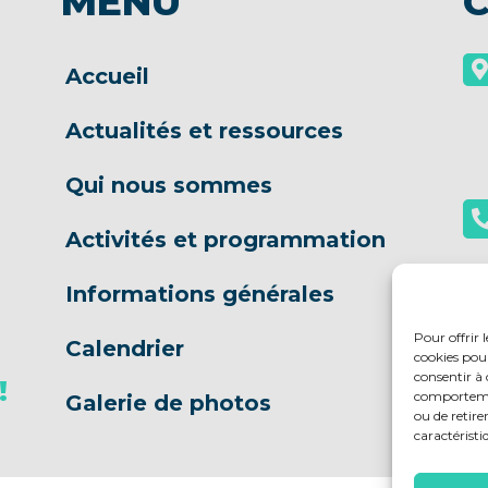
MENU
Accueil
Actualités et ressources
Qui nous sommes
Activités et programmation
Informations générales
Pour offrir 
S
Calendrier
cookies pour
consentir à 
!
comportement
Galerie de photos
ou de retire
caractéristi