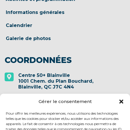
Informations générales
Calendrier
Galerie de photos
COORDONNÉES
Centre 50+ Blainville

1001 Chem. du Plan Bouchard,
Blainville, QC J7C 4N4
Gérer le consentement
(450) 435-1708

Pour offrir les meilleures expériences, nous utilisons des technologies
telles que les cookies pour stocker et/ou accéder aux informations des
info@centre50plusblainville.qc.ca

appareils. Le fait de consentir à ces technologies nous permettra de
traiter des données telles que le comportement de navigation ou les ID