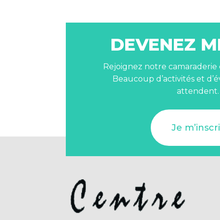
DEVENEZ M
Rejoignez notre camaraderie et
Beaucoup d’activités et d
attendent.
Je m’inscr