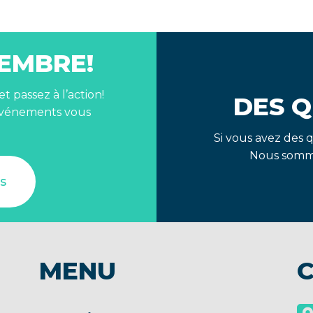
EMBRE!
 passez à l’action!
DES Q
’événements vous
Si vous avez des 
Nous somme
is
MENU