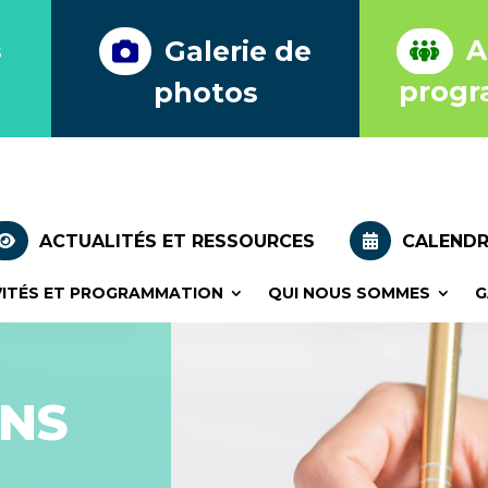
Journal l’ambia
Ac
Galerie de
s
Journal l’ambia
progr
photos
ACTUALITÉS ET RESSOURCES
CALENDR
VITÉS ET PROGRAMMATION
QUI NOUS SOMMES
G
ONS