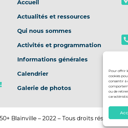
Accueil
Actualités et ressources
Qui nous sommes
Activités et programmation
Informations générales
Pour offrir 
S
Calendrier
cookies pour
consentir à 
!
comportement
Galerie de photos
ou de retire
caractéristi
Acc
0+ Blainville – 2022 – Tous droits réservés |