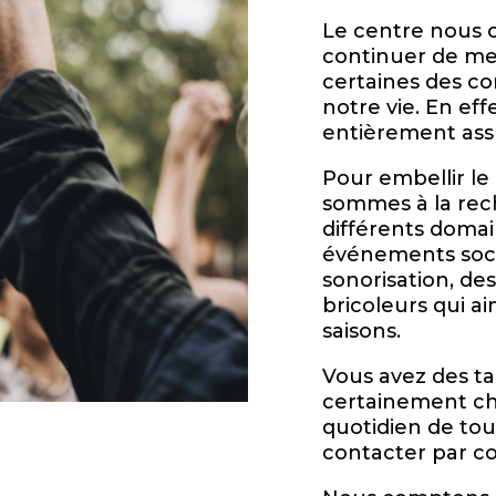
Le centre nous 
continuer de met
certaines des c
notre vie. En eff
entièrement ass
Pour embellir le
sommes à la rec
différents domai
événements soci
sonorisation, de
bricoleurs qui a
saisons.
Vous avez des ta
certainement che
quotidien de to
contacter par co