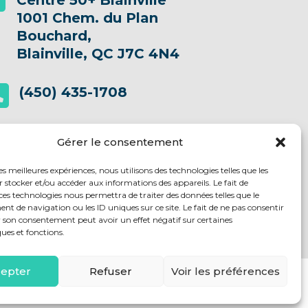
Centre 50+ Blainville

1001 Chem. du Plan
Bouchard,
Blainville, QC J7C 4N4
(450) 435-1708

info@centre50plusblainville.qc.ca

Gérer le consentement
les meilleures expériences, nous utilisons des technologies telles que les
UIVEZ-NOUS SUR
 stocker et/ou accéder aux informations des appareils. Le fait de
ces technologies nous permettra de traiter des données telles que le
 de navigation ou les ID uniques sur ce site. Le fait de ne pas consentir
r son consentement peut avoir un effet négatif sur certaines
ques et fonctions.
epter
Refuser
Voir les préférences
 Développé par
Triade