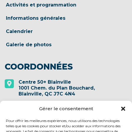
Activités et programmation
Informations générales
Calendrier
Galerie de photos
COORDONNÉES
Centre 50+ Blainville

1001 Chem. du Plan Bouchard,
Blainville, QC J7C 4N4
(450) 435-1708
Gérer le consentement

Pour offrir les meilleures expériences, nous utilisons des technologies
telles que les cookies pour stocker et/ou accéder aux informations des
info@centre50plusblainville.qc.ca

appareils. Le fait de consentir à ces technologies nous permettra de