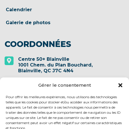
Calendrier
Galerie de photos
COORDONNÉES
Centre 50+ Blainville

1001 Chem. du Plan Bouchard,
Blainville, QC J7C 4N4
Gérer le consentement
(450) 435-1708

Pour offrir les meilleures expériences, nous utilisons des technologies
telles que les cookies pour stocker et/ou accéder aux informations des
info@centre50plusblainville.qc.ca

appareils. Le fait de consentir à ces technologies nous permettra de
traiter des données telles que le comportement de navigation ou les ID
uniques sur ce site. Le fait de ne pas consentir ou de retirer son
consentement peut avoir un effet négatif sur certaines caractéristiques
SUIVEZ-NOUS SUR
et fonctions.