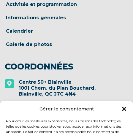
Activités et programmation
Informations générales
Calendrier
Galerie de photos
COORDONNÉES
Centre 50+ Blainville

1001 Chem. du Plan Bouchard,
Blainville, QC J7C 4N4
Gérer le consentement
(450) 435-1708

Pour offrir les meilleures expériences, nous utilisons des technologies
telles que les cookies pour stocker et/ou accéder aux informations des
info@centre50plusblainville.qc.ca

appareils. Le fait de consentir à ces technologies nous permettra de